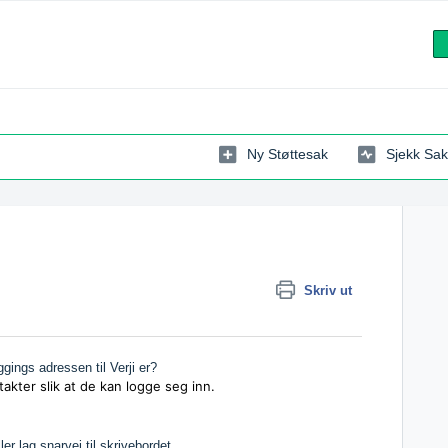
Ny Støttesak
Sjekk Sak
Skriv ut
gings adressen til Verji er?
akter slik at de kan logge seg inn.
r lag snarvei til skrivebordet.