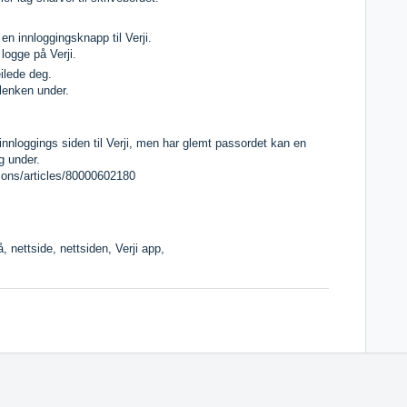
en innloggingsknapp til Verji.
logge på Verji.
eilede deg.
 lenken under.
 innloggings siden til Verji, men har glemt passordet kan en
g under.
ions/articles/80000602180
å, nettside, nettsiden, Verji app,