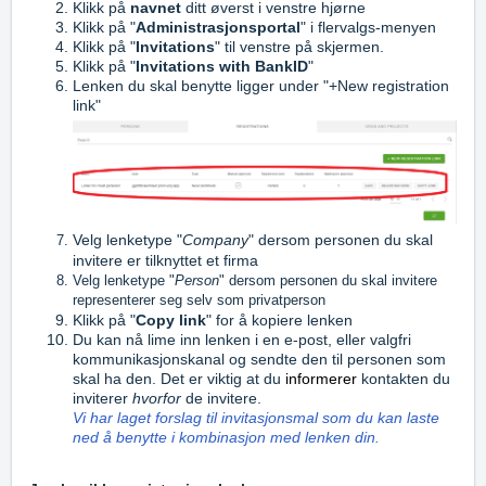
Klikk på
navnet
ditt øverst i venstre hjørne
Klikk på "
Administrasjonsportal
" i
flervalgs-menyen
Klikk på "
Invitations
" til venstre på skjermen.
Klikk på "
Invitations with BankID
"
Lenken du skal benytte ligger under "+New registration
link"
Velg lenketype "
Company
" dersom personen du skal
invitere er tilknyttet et firma
Velg lenketype "
Person
" dersom personen du skal invitere
representerer seg selv som privatperson
Klikk på "
Copy link
" for å kopiere lenken
Du kan nå lime inn lenken i en e-post, eller valgfri
kommunikasjonskanal og sendte den til personen som
skal ha den. Det er viktig at du
informerer
kontakten du
inviterer
hvorfor
de invitere.
Vi har laget forslag til invitasjonsmal som du kan laste
ned å benytte i kombinasjon med lenken din.