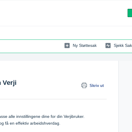
Ny Støttesak
Sjekk Sak
n Verji
Skriv ut
se alle innstillingene dine for din Verjibruker.
 og få en effektiv arbeidshverdag.