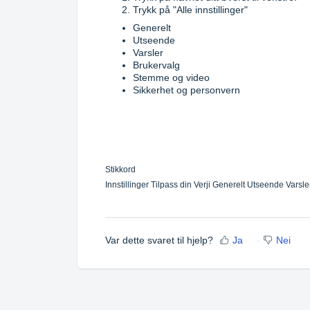
Trykk på "Alle innstillinger"
Generelt
Utseende
Varsler
Brukervalg
Stemme og video
Sikkerhet og personvern
Stikkord
Innstillinger Tilpass din Verji Generelt Utseende Var
Var dette svaret til hjelp?
Ja
Nei