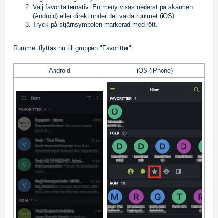
Välj favoritalternativ: En meny visas nederst på skärmen
(Android) eller direkt under det valda rummet (iOS).
Tryck på stjärnsymbolen markerad med rött.
Rummet flyttas nu till gruppen "Favoritter".
Android
iOS (iPhone)